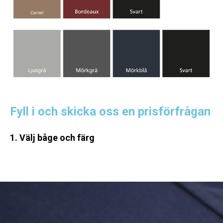
Fyll i och skicka oss en prisförfrågan
1. Välj båge och färg