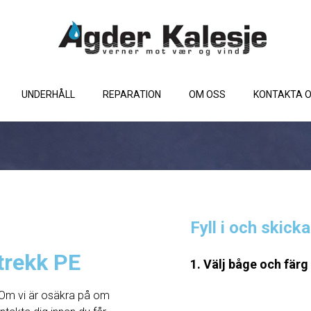
UNDERHÅLL
REPARATION
OM OSS
KONTAKTA 
Fyll i och skick
trekk PE
1. Välj båge och färg
Om vi ​​är osäkra på om