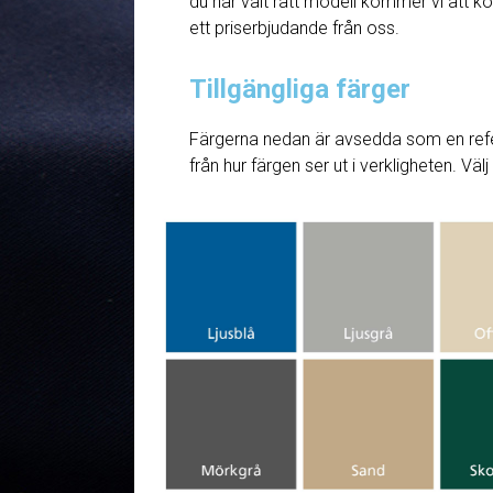
du har valt rätt modell kommer vi att ko
ett priserbjudande från oss.
Tillgängliga färger
Färgerna nedan är avsedda som en refe
från hur färgen ser ut i verkligheten. Väl