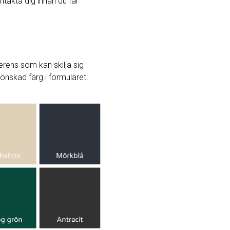
ntakta dig innan du får
rens som kan skilja sig
j önskad färg i formuläret.