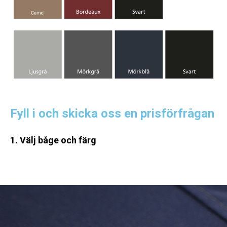
Fyll i och skicka oss en prisförfrågan
1. Välj båge och färg