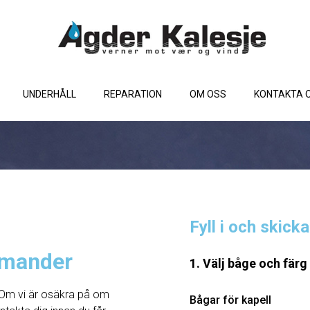
UNDERHÅLL
REPARATION
OM OSS
KONTAKTA 
Fyll i och skick
omander
1. Välj båge och färg
Om vi ​​är osäkra på om
Bågar för kapell