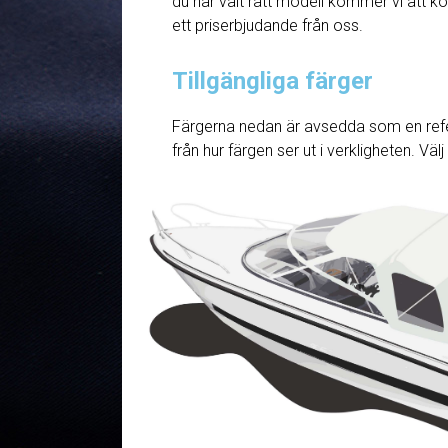
du har valt rätt modell kommer vi att ko
ett priserbjudande från oss.
Tillgängliga färger
Färgerna nedan är avsedda som en refe
från hur färgen ser ut i verkligheten. Väl