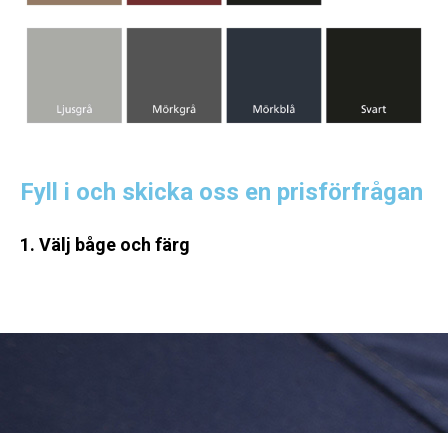
Fyll i och skicka oss en prisförfrågan
1. Välj båge och färg