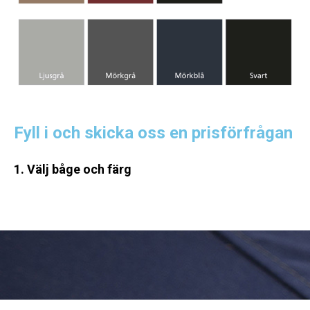
Fyll i och skicka oss en prisförfrågan
1. Välj båge och färg