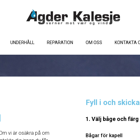
UNDERHÅLL
REPARATION
OM OSS
KONTAKTA 
Fyll i och skick
l
1. Välj båge och färg
Om vi ​​är osäkra på om
Bågar för kapell