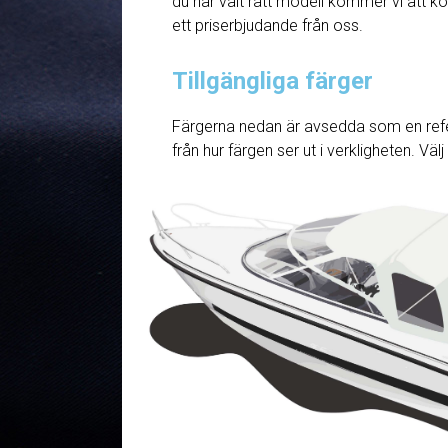
du har valt rätt modell kommer vi att ko
ett priserbjudande från oss.
Tillgängliga färger
Färgerna nedan är avsedda som en refe
från hur färgen ser ut i verkligheten. Väl