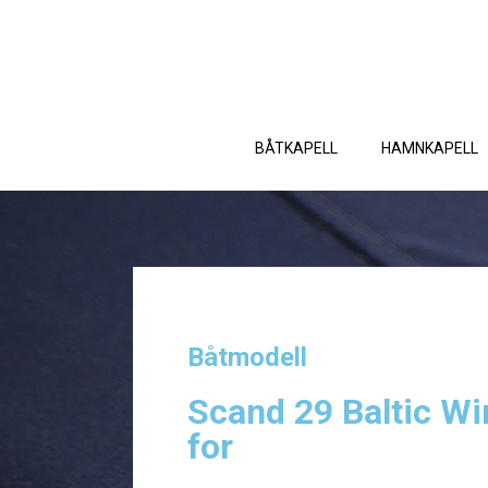
BÅTKAPELL
HAMNKAPELL
Båtmodell
Scand 29 Baltic W
for