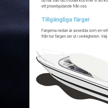
du har valt rätt modell kommer vi att ko
ett priserbjudande från oss.
Tillgängliga färger
Färgerna nedan är avsedda som en refe
från hur färgen ser ut i verkligheten. Väl