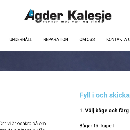
UNDERHÅLL
REPARATION
OM OSS
KONTAKTA 
Fyll i och skick
1. Välj båge och färg
Om vi ​​är osäkra på om
Bågar för kapell