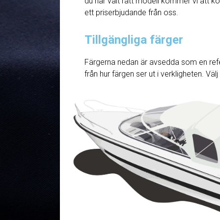
du har valt rätt modell kommer vi att ko
ett priserbjudande från oss.
Tillgängliga färger
Färgerna nedan är avsedda som en refe
från hur färgen ser ut i verkligheten. Väl