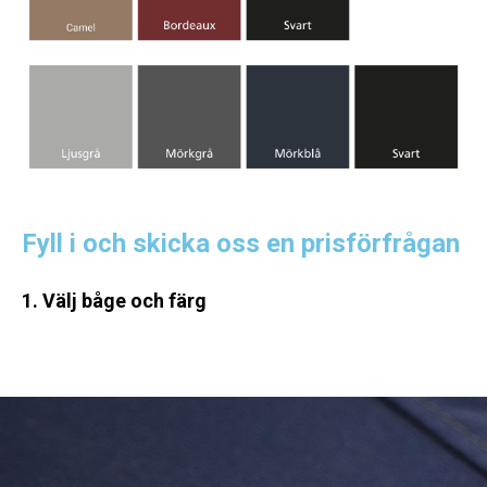
Fyll i och skicka oss en prisförfrågan
1. Välj båge och färg