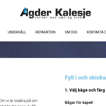
UNDERHÅLL
REPARATION
OM OSS
KONTAKTA 
Fyll i och skick
1. Välj båge och färg
Om vi ​​är osäkra på om
Bågar för kapell