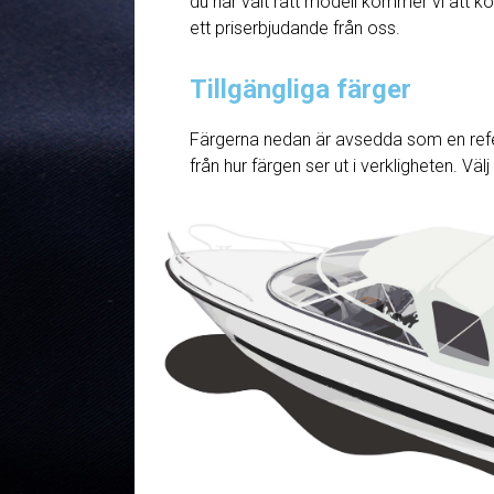
du har valt rätt modell kommer vi att ko
ett priserbjudande från oss.
Tillgängliga färger
Färgerna nedan är avsedda som en refe
från hur färgen ser ut i verkligheten. Väl