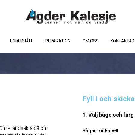
UNDERHÅLL
REPARATION
OM OSS
KONTAKTA 
Fyll i och skick
1. Välj båge och färg
Om vi ​​är osäkra på om
Bågar för kapell