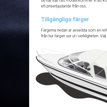
du har valt rätt modell kommer vi att ko
ett priserbjudande från oss.
Tillgängliga färger
Färgerna nedan är avsedda som en refe
från hur färgen ser ut i verkligheten. Väl