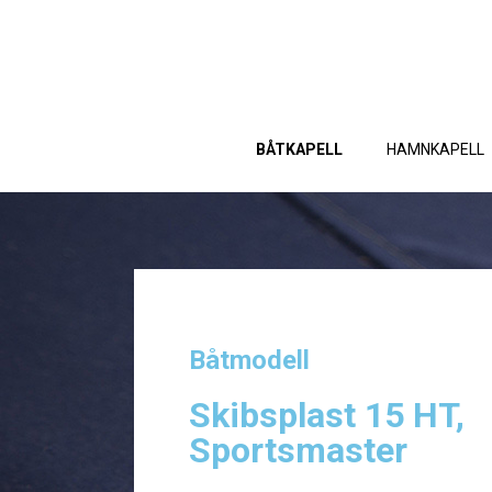
BÅTKAPELL
HAMNKAPELL
Båtmodell
Skibsplast 15 HT,
Sportsmaster