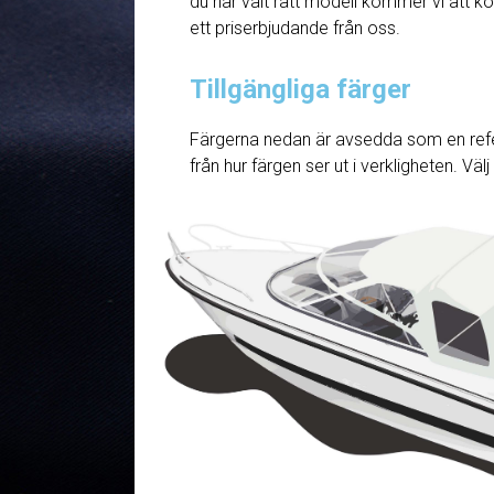
du har valt rätt modell kommer vi att ko
ett priserbjudande från oss.
Tillgängliga färger
Färgerna nedan är avsedda som en refe
från hur färgen ser ut i verkligheten. Väl