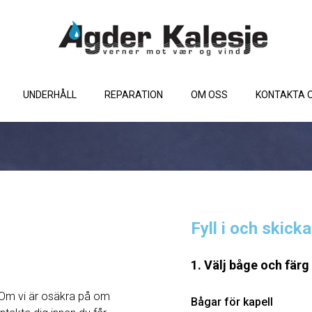
UNDERHÅLL
REPARATION
OM OSS
KONTAKTA 
Fyll i och skick
1. Välj båge och färg
Om vi ​​är osäkra på om
Bågar för kapell