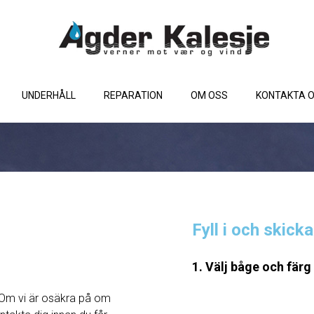
UNDERHÅLL
REPARATION
OM OSS
KONTAKTA 
Fyll i och skick
1. Välj båge och färg
Om vi ​​är osäkra på om