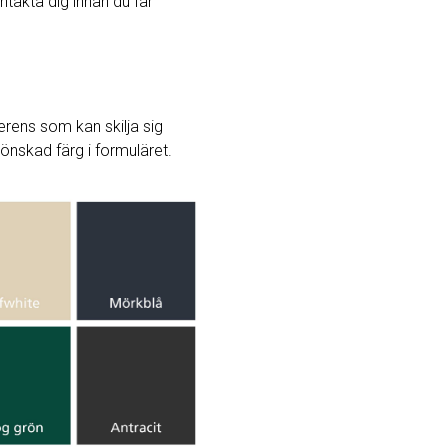
ntakta dig innan du får
rens som kan skilja sig
j önskad färg i formuläret.