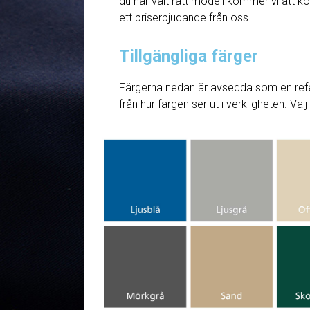
du har valt rätt modell kommer vi att ko
ett priserbjudande från oss.
Tillgängliga färger
Färgerna nedan är avsedda som en refe
från hur färgen ser ut i verkligheten. Väl