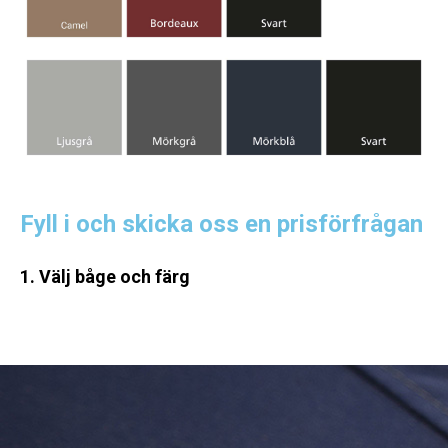
Fyll i och skicka oss en prisförfrågan
1. Välj båge och färg