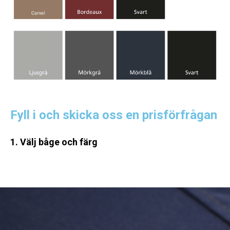
Fyll i och skicka oss en prisförfrågan
1. Välj båge och färg