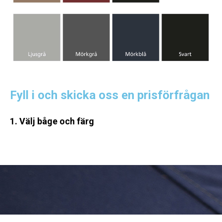
Fyll i och skicka oss en prisförfrågan
1. Välj båge och färg