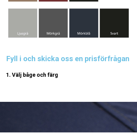
Fyll i och skicka oss en prisförfrågan
1. Välj båge och färg