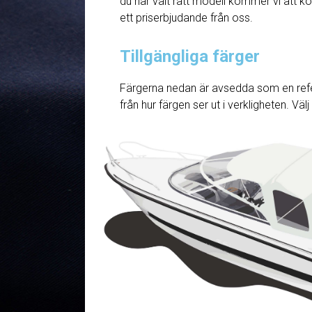
du har valt rätt modell kommer vi att ko
ett priserbjudande från oss.
Tillgängliga färger
Färgerna nedan är avsedda som en refe
från hur färgen ser ut i verkligheten. Väl