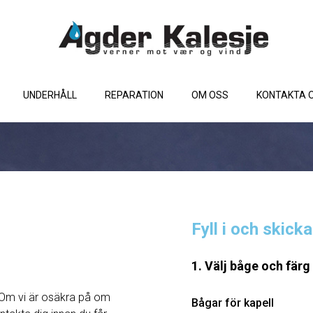
UNDERHÅLL
REPARATION
OM OSS
KONTAKTA 
Fyll i och skick
1. Välj båge och färg
Om vi ​​är osäkra på om
Bågar för kapell