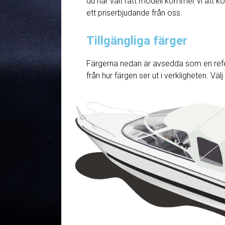
du har valt rätt modell kommer vi att ko
ett priserbjudande från oss.
Tillgängliga färger
Färgerna nedan är avsedda som en refe
från hur färgen ser ut i verkligheten. Väl