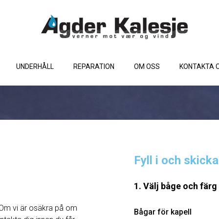
UNDERHÅLL
REPARATION
OM OSS
KONTAKTA 
Fyll i och skick
1. Välj båge och färg
Om vi ​​är osäkra på om
Bågar för kapell