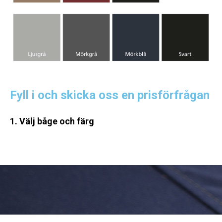
Fyll i och skicka oss en prisförfrågan
1. Välj båge och färg