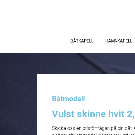
BÅTKAPELL
HAMNKAPELL
Båtmodell
Vulst skinne hvit 2
Skicka oss en prisförfrågan på din båt. 