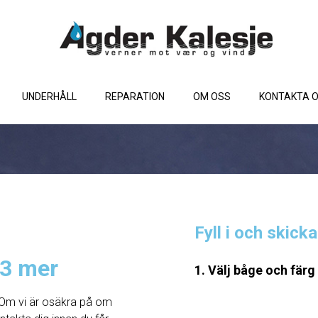
UNDERHÅLL
REPARATION
OM OSS
KONTAKTA 
Fyll i och skick
,3 mer
1. Välj båge och färg
Om vi ​​är osäkra på om