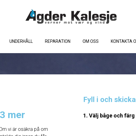
UNDERHÅLL
REPARATION
OM OSS
KONTAKTA 
Fyll i och skick
,3 mer
1. Välj båge och färg
Om vi ​​är osäkra på om