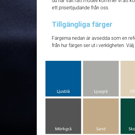
du har valt rätt modell kommer vi att ko
ett priserbjudande från oss.
Tillgängliga färger
Färgerna nedan är avsedda som en refe
från hur färgen ser ut i verkligheten. Väl