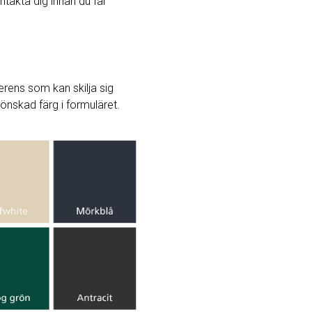
ntakta dig innan du får
rens som kan skilja sig
j önskad färg i formuläret.