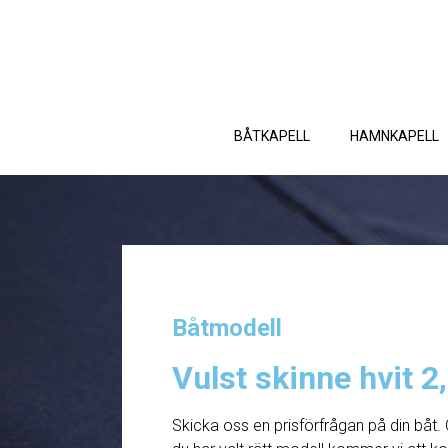
BÅTKAPELL
HAMNKAPELL
Båtmodell
Vulst skinne hvit 2
Skicka oss en prisförfrågan på din båt. 