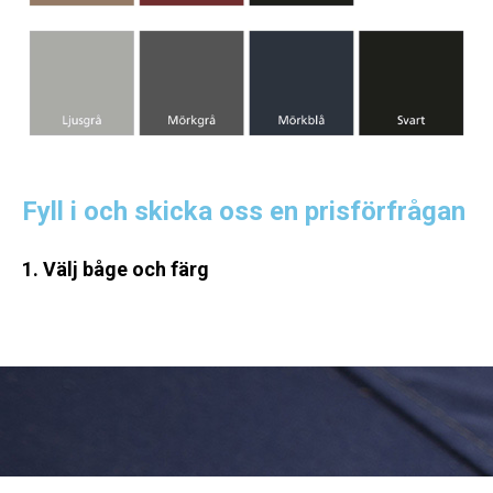
Fyll i och skicka oss en prisförfrågan
1. Välj båge och färg