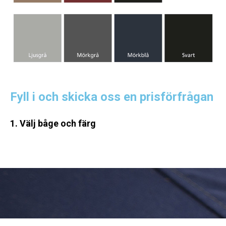
Fyll i och skicka oss en prisförfrågan
1. Välj båge och färg