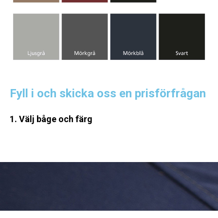
Fyll i och skicka oss en prisförfrågan
1. Välj båge och färg