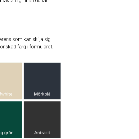
ntakta dig innan du får
rens som kan skilja sig
j önskad färg i formuläret.