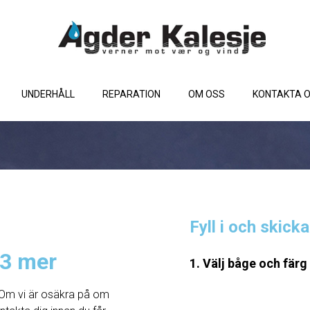
UNDERHÅLL
REPARATION
OM OSS
KONTAKTA 
Fyll i och skick
,3 mer
1. Välj båge och färg
Om vi ​​är osäkra på om