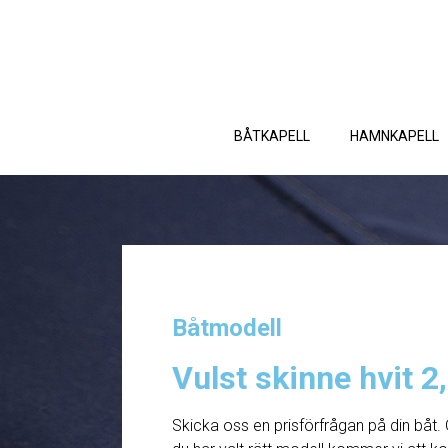
BÅTKAPELL
HAMNKAPELL
Båtmodell
Vulst skinne hvit 2
Skicka oss en prisförfrågan på din båt. 