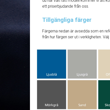
du har valt rätt modell kommer vi att ko
ett priserbjudande från oss.
Tillgängliga färger
Färgerna nedan är avsedda som en refe
från hur färgen ser ut i verkligheten. Väl