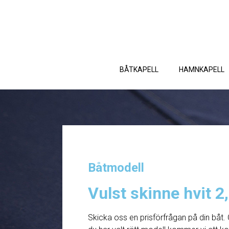
BÅTKAPELL
HAMNKAPELL
Båtmodell
Vulst skinne hvit 2
Skicka oss en prisförfrågan på din båt. 