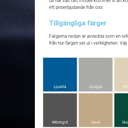
du har valt rätt modell kommer vi att ko
ett priserbjudande från oss.
Tillgängliga färger
Färgerna nedan är avsedda som en refe
från hur färgen ser ut i verkligheten. Väl