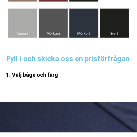
Fyll i och skicka oss en prisförfrågan
1. Välj båge och färg