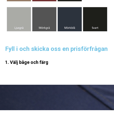
Fyll i och skicka oss en prisförfrågan
1. Välj båge och färg