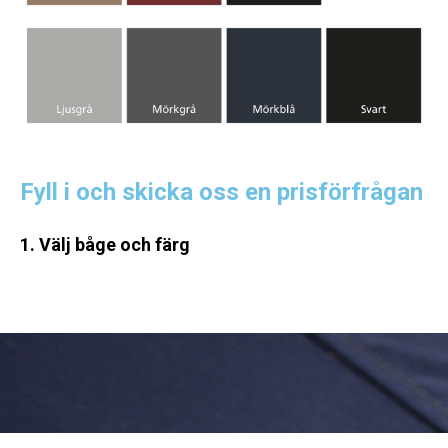
Fyll i och skicka oss en prisförfrågan
1. Välj båge och färg