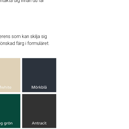
ntakta dig innan du får
rens som kan skilja sig
j önskad färg i formuläret.