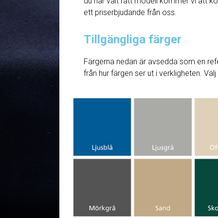
du har valt rätt modell kommer vi att ko
ett priserbjudande från oss.
Tillgängliga färger
Färgerna nedan är avsedda som en refe
från hur färgen ser ut i verkligheten. Väl