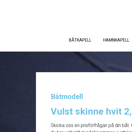
BÅTKAPELL
HAMNKAPELL
Båtmodell
Vulst skinne hvit 2
Skicka oss en prisförfrågan på din båt. 