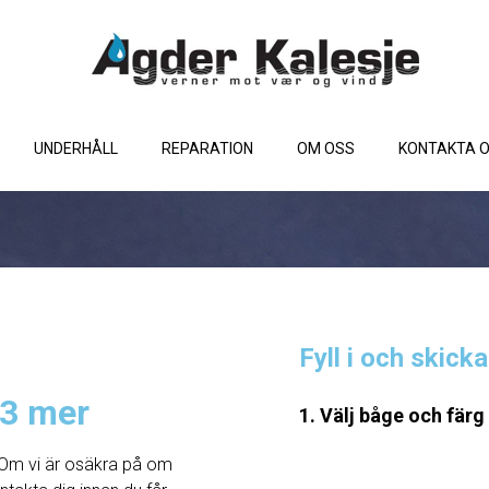
UNDERHÅLL
REPARATION
OM OSS
KONTAKTA 
Fyll i och skick
,3 mer
1. Välj båge och färg
Om vi ​​är osäkra på om