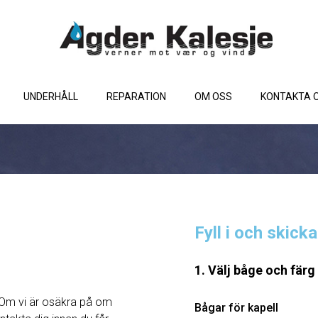
UNDERHÅLL
REPARATION
OM OSS
KONTAKTA 
Fyll i och skick
1. Välj båge och färg
Om vi ​​är osäkra på om
Bågar för kapell