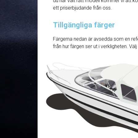
du har valt rätt modell kommer vi att ko
ett priserbjudande från oss.
Tillgängliga färger
Färgerna nedan är avsedda som en refe
från hur färgen ser ut i verkligheten. Väl