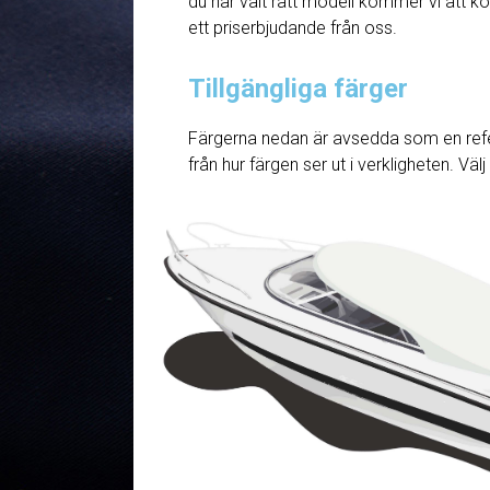
du har valt rätt modell kommer vi att ko
ett priserbjudande från oss.
Tillgängliga färger
Färgerna nedan är avsedda som en refe
från hur färgen ser ut i verkligheten. Väl