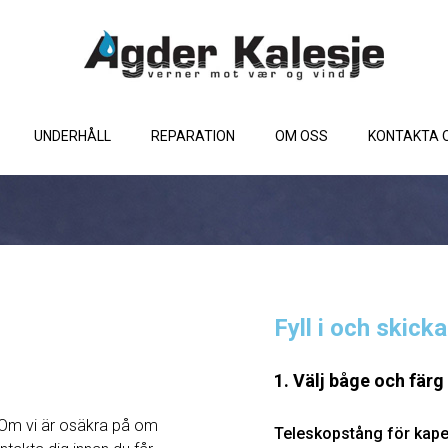
UNDERHÅLL
REPARATION
OM OSS
KONTAKTA 
Fyll i och skick
1. Välj båge och färg
Om vi ​​är osäkra på om
Teleskopstång för kape