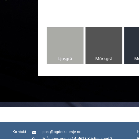
Kontakt
post@agderkalesje.no
Mjåvanns vegen 14, 4628 Kristiansand S