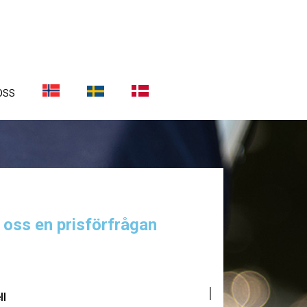
OSS
a oss en prisförfrågan
ll