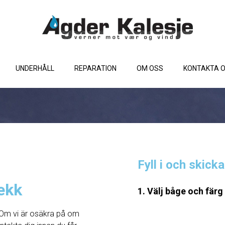
UNDERHÅLL
REPARATION
OM OSS
KONTAKTA 
Fyll i och skick
ekk
1. Välj båge och färg
Om vi ​​är osäkra på om