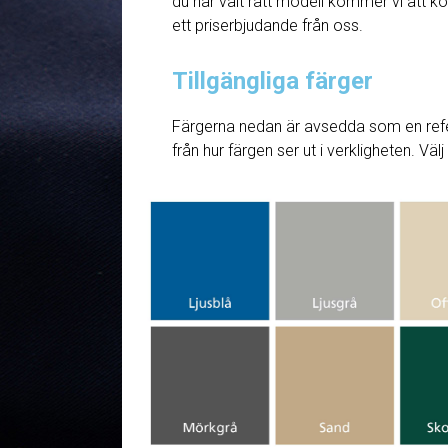
du har valt rätt modell kommer vi att ko
ett priserbjudande från oss.
Tillgängliga färger
Färgerna nedan är avsedda som en refe
från hur färgen ser ut i verkligheten. Väl