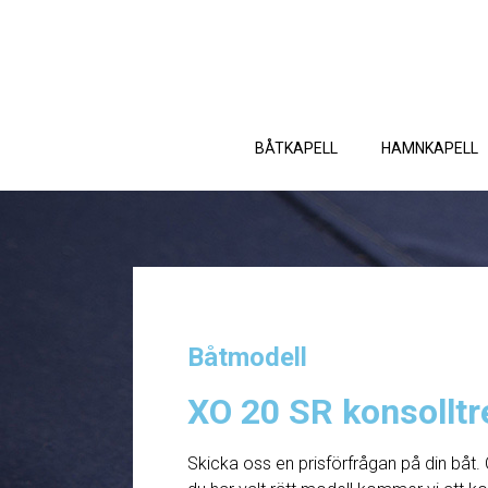
BÅTKAPELL
HAMNKAPELL
Båtmodell
XO 20 SR konsolltr
Skicka oss en prisförfrågan på din båt. 