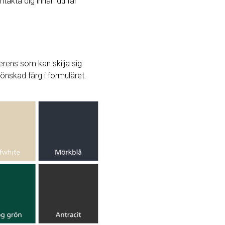
ntakta dig innan du får
rens som kan skilja sig
j önskad färg i formuläret.