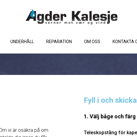
UNDERHÅLL
REPARATION
OM OSS
KONTAKTA 
Fyll i och skick
1. Välj båge och färg
Om vi ​​är osäkra på om
Teleskopstång för kape