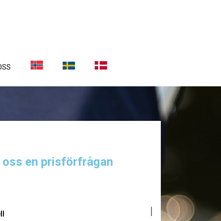
OSS
a oss en prisförfrågan
ll