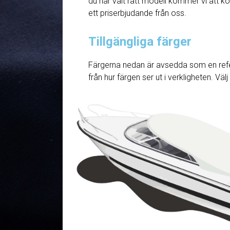
du har valt rätt modell kommer vi att ko
ett priserbjudande från oss.
Tillgängliga färger
Färgerna nedan är avsedda som en refe
från hur färgen ser ut i verkligheten. Väl