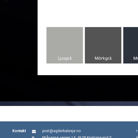
Kontakt
post@agderkalesje.no
Mjåvanns vegen 14, 4628 Kristiansand S