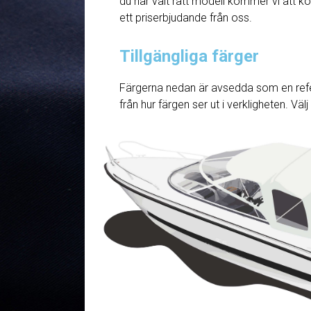
du har valt rätt modell kommer vi att ko
ett priserbjudande från oss.
Tillgängliga färger
Färgerna nedan är avsedda som en refe
från hur färgen ser ut i verkligheten. Väl