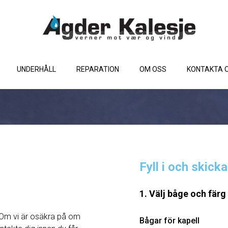
UNDERHÅLL
REPARATION
OM OSS
KONTAKTA 
Fyll i och skick
1. Välj båge och färg
Om vi ​​är osäkra på om
Bågar för kapell